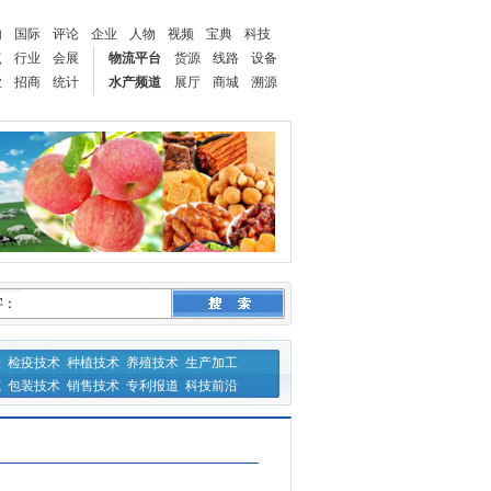
内
国际
评论
企业
人物
视频
宝典
科技
点
行业
会展
物流平台
货源
线路
设备
业
招商
统计
水产频道
展厅
商城
溯源
字：
验
检疫技术
种植技术
养殖技术
生产加工
藏
包装技术
销售技术
专利报道
科技前沿