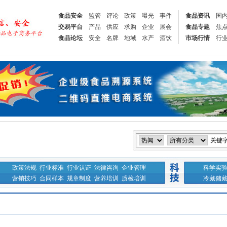
食品安全
监管
评论
政策
曝光
事件
食品资讯
国
交易平台
产品
供应
求购
企业
展会
食品专题
焦
食品论坛
安全
名牌
地域
水产
酒饮
市场行情
行
关键
政策法规
行业标准
行业认证
法律咨询
企业管理
科学实
营销技巧
合同样本
规章制度
营养培训
质检培训
冷藏储