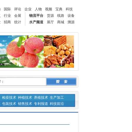
内
国际
评论
企业
人物
视频
宝典
科技
点
行业
会展
物流平台
货源
线路
设备
业
招商
统计
水产频道
展厅
商城
溯源
字：
验
检疫技术
种植技术
养殖技术
生产加工
藏
包装技术
销售技术
专利报道
科技前沿