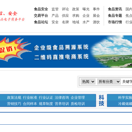
食品安全
监管
评论
政策
曝光
事件
食品资讯
国
交易平台
产品
供应
求购
企业
展会
食品专题
焦
食品论坛
安全
名牌
地域
水产
酒饮
市场行情
行
关键
政策法规
行业标准
行业认证
法律咨询
企业管理
科学实
营销技巧
合同样本
规章制度
营养培训
质检培训
冷藏储